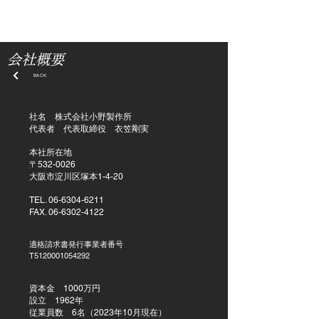
株式会社小野製作所
9:00-17:30
製品紹介
設備紹介
技術紹介
会社概要
お問い合わせ
会社概要
BACK
社名 株式会社小野製作所
代表者 代表取締役 衣笠剛実
本社所在地
〒532-0026
大阪市淀川区塚本1-4-20
TEL.
06-6304-6211
FAX.
06-6302-41
22
適格請求書発行事業者番号
T5120001054292
資本金 1000万円
設立 1962年
従業員数 6名（2023年10月現在）